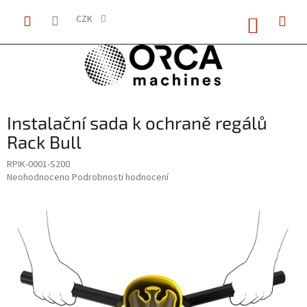
Přejít
NÁKUP
na
CZK
KOŠÍK
obsah
Instalační sada k ochraně regálů
Rack Bull
RPIK-0001-S200
Průměrné
Neohodnoceno
Podrobnosti hodnocení
hodnocení
produktu
je
0,0
z
5
hvězdiček.