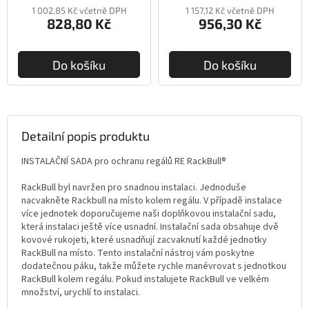
1 002,85 Kč včetně DPH
1 157,12 Kč včetně DPH
828,80 Kč
956,30 Kč
Do košíku
Do košíku
Detailní popis produktu
INSTALAČNÍ SADA pro ochranu regálů RE RackBull®
RackBull byl navržen pro snadnou instalaci. Jednoduše
nacvakněte Rackbull na místo kolem regálu. V případě instalace
více jednotek doporučujeme naši doplňkovou instalační sadu,
která instalaci ještě více usnadní. Instalační sada obsahuje dvě
kovové rukojeti, které usnadňují zacvaknutí každé jednotky
RackBull na místo. Tento instalační nástroj vám poskytne
dodatečnou páku, takže můžete rychle manévrovat s jednotkou
RackBull kolem regálu. Pokud instalujete RackBull ve velkém
množství, urychlí to instalaci.