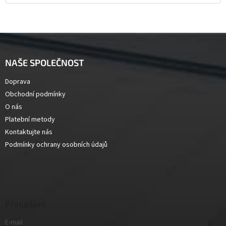
Z
á
p
NAŠE SPOLEČNOST
a
t
Doprava
í
Obchodní podmínky
O nás
Platební metody
Kontaktujte nás
Podmínky ochrany osobních údajů
Přihlášení
E-mail