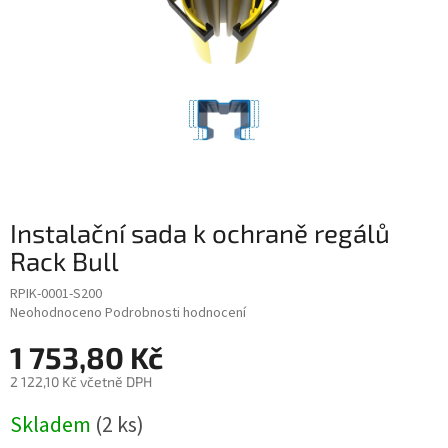
Instalační sada k ochraně regálů
Rack Bull
RPIK-0001-S200
Průměrné
Neohodnoceno
Podrobnosti hodnocení
hodnocení
1 753,80 Kč
produktu
je
2 122,10 Kč včetně DPH
0,0
z
Měrná
Skladem
(2 ks)
5
cena:
hvězdiček.