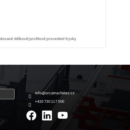
ožadované délkové/profilové provedení trysky
Kontakt
info
@
orcamachines.cz
+420 730 117 500