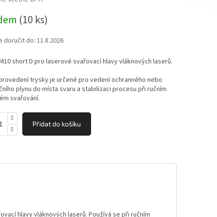
adem
(10 ks)
ek.
doručit do:
11.8.2026
M10 short D pro laserové svařovací hlavy vláknových laserů.
provedení trysky je určené pro vedení ochranného nebo
čního plynu do místa svaru a stabilizaci procesu při ručním
ém svařování.
Přidat do košíku
ovací hlavy vláknových laserů. Používá se při ručním