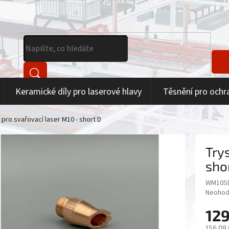
Keramické díly pro laserové hlavy
Těsnění pro ochr
 pro svařovací laser M10 - short D
Try
sho
WM10S
Průměr
Neohod
hodnoc
129
produk
je
156,09