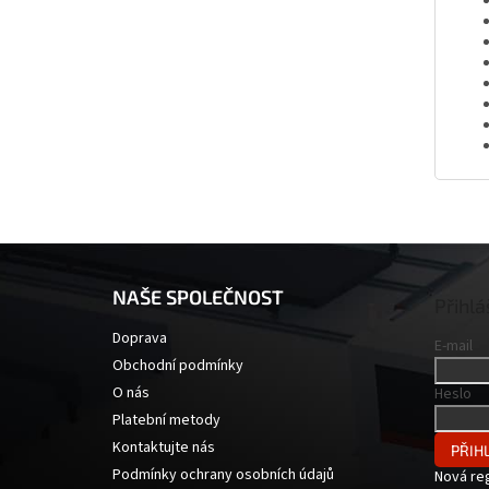
Z
á
NAŠE SPOLEČNOST
p
Přihlá
a
Doprava
E-mail
t
Obchodní podmínky
í
O nás
Heslo
Platební metody
Kontaktujte nás
PŘIHL
Podmínky ochrany osobních údajů
Nová re