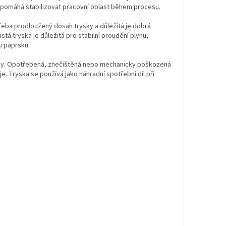
 pomáhá stabilizovat pracovní oblast během procesu.
řeba prodloužený dosah trysky a důležitá je dobrá
tá tryska je důležitá pro stabilní proudění plynu,
u paprsku.
rysky. Opotřebená, znečištěná nebo mechanicky poškozená
e. Tryska se používá jako náhradní spotřební díl při