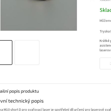
0,0
z
Měrná
Skl
5
cena:
hvězdič
Můžeme 
Tryska 
Krátké 
asisten
laserov
ailní popis produktu
vní technický popis
ka M10 short D pro svařovací laser je spotřební díl určený pro laserové svař