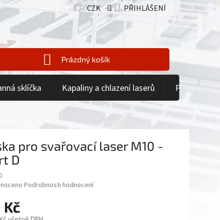
CZK
PŘIHLÁŠENÍ
Prázdný košík
NÁKUPNÍ
KOŠÍK
anná sklíčka
Kapaliny a chlazení laserů
Příslušenstv
ska pro svařovací laser M10 -
rt D
D
né
noceno
Podrobnosti hodnocení
ení
 Kč
tu
 Kč včetně DPH