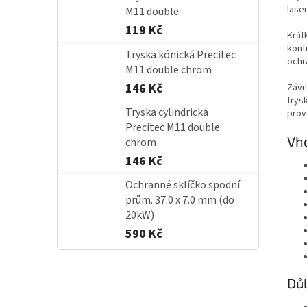
lase
M11 double
119 Kč
Krát
kont
Tryska kónická Precitec
ochr
M11 double chrom
146 Kč
Závi
trys
Tryska cylindrická
prov
Precitec M11 double
Vho
chrom
146 Kč
Ochranné sklíčko spodní
prům. 37.0 x 7.0 mm (do
20kW)
590 Kč
Důl