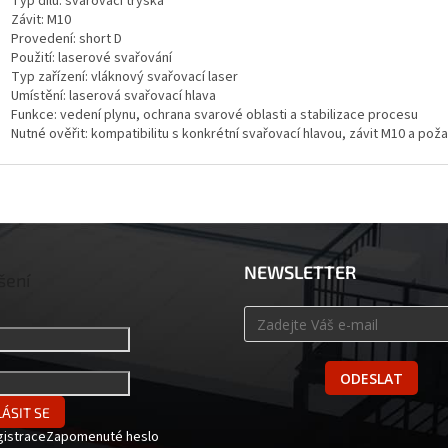
Typ dílu: svařovací tryska
Závit: M10
Provedení: short D
Použití: laserové svařování
Typ zařízení: vláknový svařovací laser
Umístění: laserová svařovací hlava
Funkce: vedení plynu, ochrana svarové oblasti a stabilizace procesu
Nutné ověřit: kompatibilitu s konkrétní svařovací hlavou, závit M10 a p
NEWSLETTER
šení
ODESLAT
ÁSIT SE
gistrace
Zapomenuté heslo