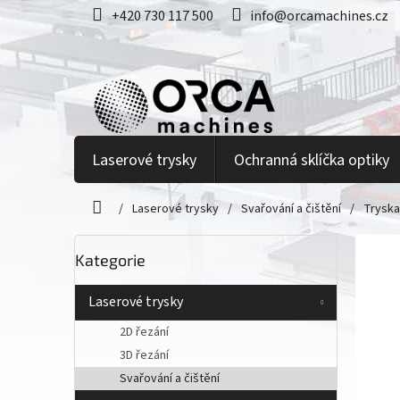
Přejít
+420 730 117 500
info@orcamachines.cz
na
obsah
Laserové trysky
Ochranná sklíčka optiky
/
Laserové trysky
/
Svařování a čištění
/
Tryska
Domů
P
Přeskočit
Kategorie
kategorie
o
s
t
Laserové trysky
r
2D řezání
a
3D řezání
n
Svařování a čištění
n