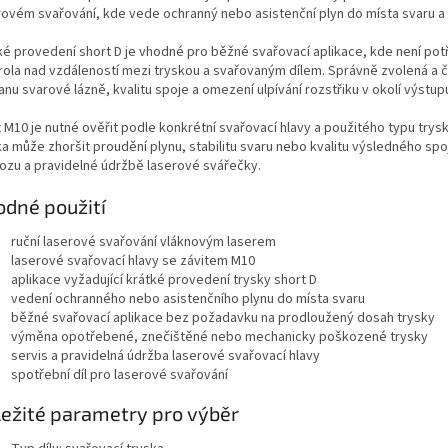
rovém svařování, kde vede ochranný nebo asistenční plyn do místa svaru a
ké provedení short D je vhodné pro běžné svařovací aplikace, kde není pot
rola nad vzdáleností mezi tryskou a svařovaným dílem. Správně zvolená a čis
anu svarové lázně, kvalitu spoje a omezení ulpívání rozstřiku v okolí výstup
t M10 je nutné ověřit podle konkrétní svařovací hlavy a použitého typu t
ka může zhoršit proudění plynu, stabilitu svaru nebo kvalitu výsledného spoj
ozu a pravidelné údržbě laserové svářečky.
dné použití
ruční laserové svařování vláknovým laserem
laserové svařovací hlavy se závitem M10
aplikace vyžadující krátké provedení trysky short D
vedení ochranného nebo asistenčního plynu do místa svaru
běžné svařovací aplikace bez požadavku na prodloužený dosah trysky
výměna opotřebené, znečištěné nebo mechanicky poškozené trysky
servis a pravidelná údržba laserové svařovací hlavy
spotřební díl pro laserové svařování
ežité parametry pro výběr