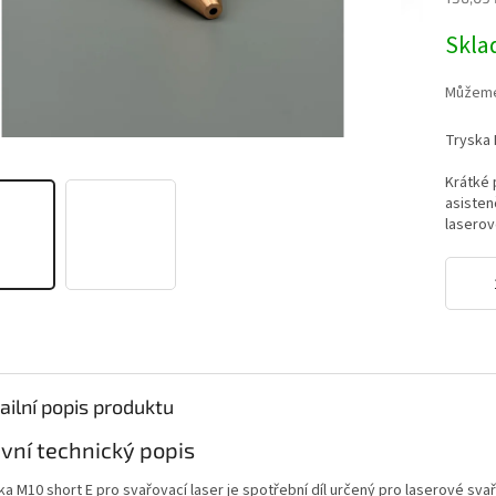
0,0
z
Měrná
Skl
5
cena:
hvězdič
Můžeme 
Tryska 
Krátké 
asisten
laserov
ailní popis produktu
vní technický popis
ka M10 short E pro svařovací laser je spotřební díl určený pro laserové svař