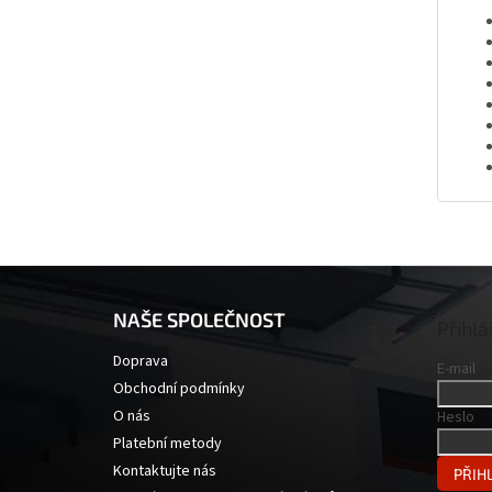
Z
á
NAŠE SPOLEČNOST
p
Přihlá
a
Doprava
E-mail
t
Obchodní podmínky
í
O nás
Heslo
Platební metody
Kontaktujte nás
PŘIHL