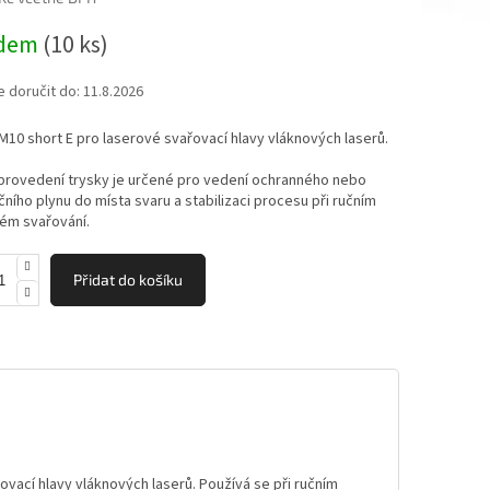
adem
(10 ks)
ek.
doručit do:
11.8.2026
M10 short E pro laserové svařovací hlavy vláknových laserů.
provedení trysky je určené pro vedení ochranného nebo
čního plynu do místa svaru a stabilizaci procesu při ručním
ém svařování.
Přidat do košíku
ovací hlavy vláknových laserů. Používá se při ručním