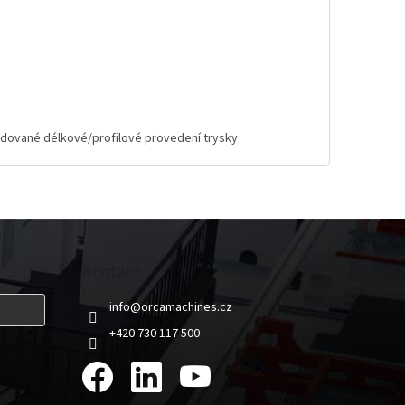
ožadované délkové/profilové provedení trysky
Kontakt
info
@
orcamachines.cz
+420 730 117 500