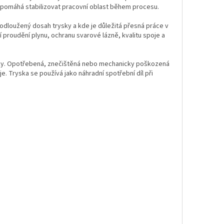
 pomáhá stabilizovat pracovní oblast během procesu.
rodloužený dosah trysky a kde je důležitá přesná práce v
ní proudění plynu, ochranu svarové lázně, kvalitu spoje a
rysky. Opotřebená, znečištěná nebo mechanicky poškozená
e. Tryska se používá jako náhradní spotřební díl při