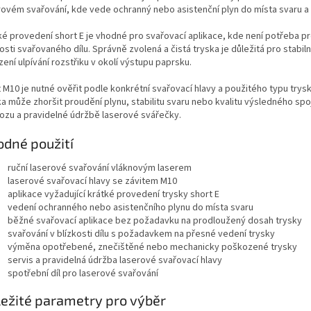
rovém svařování, kde vede ochranný nebo asistenční plyn do místa svaru a
ké provedení short E je vhodné pro svařovací aplikace, kde není potřeba p
kosti svařovaného dílu. Správně zvolená a čistá tryska je důležitá pro stabil
ení ulpívání rozstřiku v okolí výstupu paprsku.
t M10 je nutné ověřit podle konkrétní svařovací hlavy a použitého typu t
ka může zhoršit proudění plynu, stabilitu svaru nebo kvalitu výsledného spoj
ozu a pravidelné údržbě laserové svářečky.
dné použití
ruční laserové svařování vláknovým laserem
laserové svařovací hlavy se závitem M10
aplikace vyžadující krátké provedení trysky short E
vedení ochranného nebo asistenčního plynu do místa svaru
běžné svařovací aplikace bez požadavku na prodloužený dosah trysky
svařování v blízkosti dílu s požadavkem na přesné vedení trysky
výměna opotřebené, znečištěné nebo mechanicky poškozené trysky
servis a pravidelná údržba laserové svařovací hlavy
spotřební díl pro laserové svařování
ežité parametry pro výběr