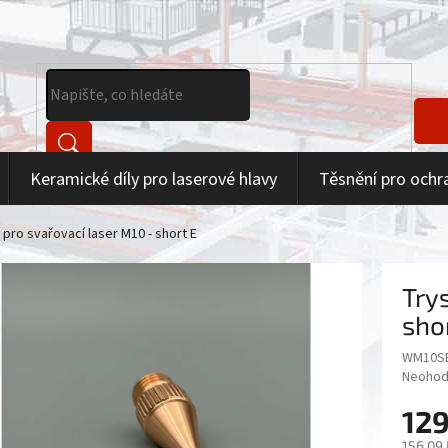
Keramické díly pro laserové hlavy
Těsnění pro ochr
 pro svařovací laser M10 - short E
Try
sho
WM10S
Průměr
Neohod
hodnoc
129
produk
je
156,09