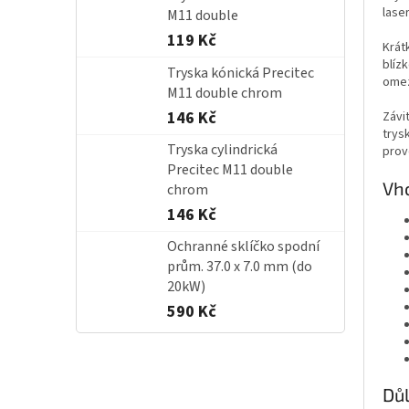
lase
M11 double
119 Kč
Krát
blíz
Tryska kónická Precitec
omez
M11 double chrom
146 Kč
Závi
trys
Tryska cylindrická
prov
Precitec M11 double
Vho
chrom
146 Kč
Ochranné sklíčko spodní
prům. 37.0 x 7.0 mm (do
20kW)
590 Kč
Důl