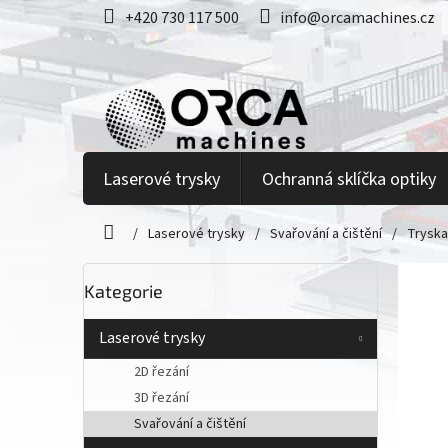
Přejít
+420 730 117 500
info@orcamachines.cz
na
obsah
Laserové trysky
Ochranná sklíčka optiky
/
Laserové trysky
/
Svařování a čištění
/
Tryska
Domů
P
Přeskočit
Kategorie
kategorie
o
s
t
Laserové trysky
r
2D řezání
a
3D řezání
n
Svařování a čištění
n