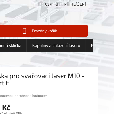
CZK
PŘIHLÁŠENÍ
Prázdný košík
NÁKUPNÍ
KOŠÍK
anná sklíčka
Kapaliny a chlazení laserů
Příslušenstv
ska pro svařovací laser M10 -
rt E
E
né
noceno
Podrobnosti hodnocení
ení
 Kč
tu
 Kč včetně DPH