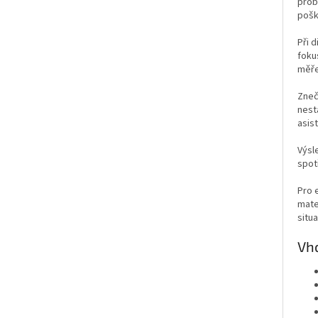
prob
pošk
Při d
foku
měře
Zneč
nest
asis
Výsl
spot
Pro 
mate
situ
Vho