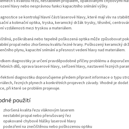
lémech s kvalitou řezu, nestabilním propalem, opakovanými chybovými hlá
ození hlavy nebo nesprávnou funkci kapacitního snímání výšky.
iagnostice se kontrolují hlavní části laserové hlavy, které mají vliv na stab
sační a kolimační optika, tryska, keramický držák trysky, těsnění, centrová
ní vzdálenosti mezi tryskou a materiálem.
ištěná, poškrábaná nebo tepelně poškozená optika může způsobovat pokles
abilní propal nebo zhoršenou kvalitu řezné hrany. Poškozený keramický drž
tenčního plynu, kapacitní snímání a přesnost vedení hlavy nad materiálem.
edkem diagnostiky je určení pravděpodobné příčiny problému a doporučení
řebních dílů, oprava laserové hlavy, seřízení hlavy, nastavení řezných par
efektivní diagnostiku doporučujeme předem připravit informace o typu stro
riálech, řezných plynech a konkrétních projevech závady. Vhodné je dodat 
ace, při které se problém projevuje.
dné použití
zhoršená kvalita řezu vláknovým laserem
nestabilní propal nebo přerušovaný řez
opakované chybové hlášky laserové hlavy
podezření na znečištěnou nebo poškozenou optiku