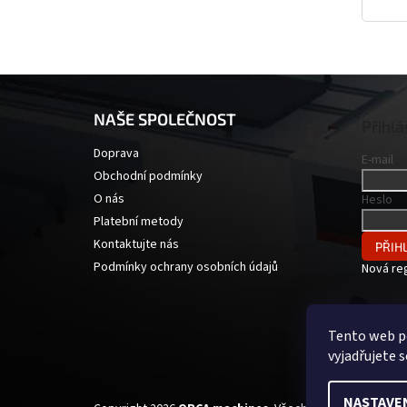
Z
á
NAŠE SPOLEČNOST
p
Přihlá
a
Doprava
E-mail
t
Obchodní podmínky
í
O nás
Heslo
Platební metody
Kontaktujte nás
PŘIHL
Podmínky ochrany osobních údajů
Nová re
Tento web p
vyjadřujete s
NASTAVE