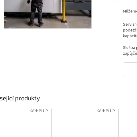
hvězdič
Můžeme 
Servisn
podezře
kapacit
Služba 
zapůjče
sející produkty
Kód:
PLHP
Kód:
PLHR