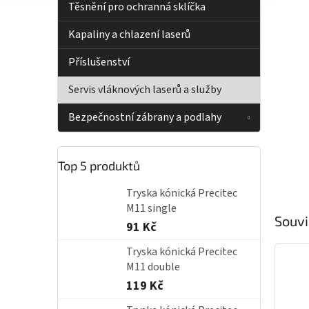
í
Těsnění pro ochranná sklíčka
p
a
Kapaliny a chlazení laserů
n
e
Příslušenství
l
Servis vláknových laserů a služby
Bezpečnostní zábrany a podlahy
Top 5 produktů
Tryska kónická Precitec
M11 single
Souvi
91 Kč
Tryska kónická Precitec
M11 double
119 Kč