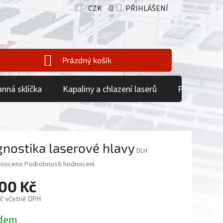
CZK
PŘIHLÁŠENÍ
Prázdný košík
NÁKUPNÍ
KOŠÍK
anná sklíčka
Kapaliny a chlazení laserů
Příslušenstv
gnostika laserové hlavy
DLH
né
noceno
Podrobnosti hodnocení
ení
00 Kč
tu
Kč včetně DPH
dem