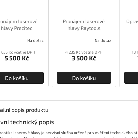
ronájem laserové
Pronájem laserové
Opra
hlavy Precitec
hlavy Raytools
Na dotaz
Na dotaz
6 655 Kč včetně DPH
4 235 Kč včetně DPH
18 
5 500 Kč
3 500 Kč
Do košíku
Do košíku
ailní popis produktu
vní technický popis
nostika laserové hlavy je servisní služba určená pro ověření technického st