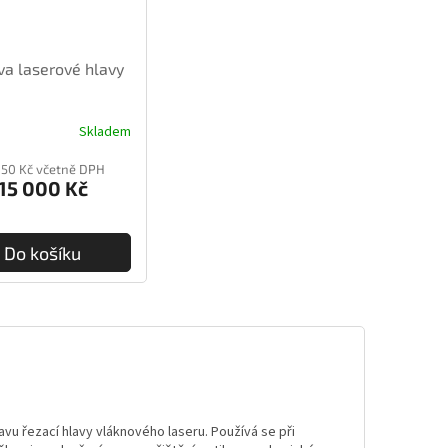
va laserové hlavy
Skladem
150 Kč včetně DPH
15 000 Kč
Do košíku
avu řezací hlavy vláknového laseru. Používá se při