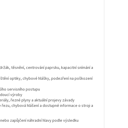
držák, těsnění, centrování paprsku, kapacitní snímání a
čištění optiky, chybové hlášky, podezření na poškození
šího servisního postupu
edoucí výroby
eriály, řezné plyny a aktuální projevy závady
 řezu, chybová hlášení a dostupné informace o stroji a
 nebo zapůjčení náhradní hlavy podle výsledku