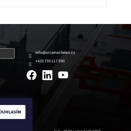
Kontakt
info
@
orcamachines.cz
+420 730 117 500
OUHLASÍM