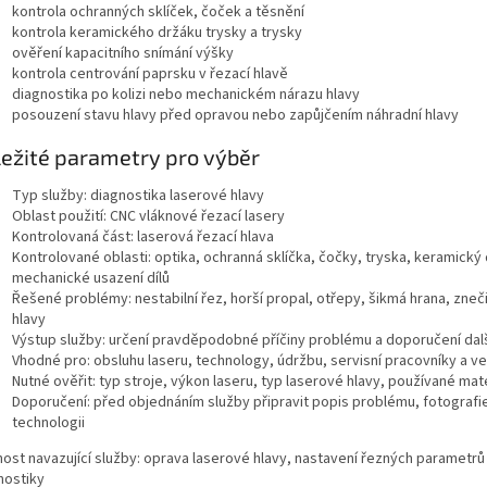
kontrola ochranných sklíček, čoček a těsnění
kontrola keramického držáku trysky a trysky
ověření kapacitního snímání výšky
kontrola centrování paprsku v řezací hlavě
diagnostika po kolizi nebo mechanickém nárazu hlavy
posouzení stavu hlavy před opravou nebo zapůjčením náhradní hlavy
ežité parametry pro výběr
Typ služby: diagnostika laserové hlavy
Oblast použití: CNC vláknové řezací lasery
Kontrolovaná část: laserová řezací hlava
Kontrolované oblasti: optika, ochranná sklíčka, čočky, tryska, keramický 
mechanické usazení dílů
Řešené problémy: nestabilní řez, horší propal, otřepy, šikmá hrana, zne
hlavy
Výstup služby: určení pravděpodobné příčiny problému a doporučení dal
Vhodné pro: obsluhu laseru, technology, údržbu, servisní pracovníky a v
Nutné ověřit: typ stroje, výkon laseru, typ laserové hlavy, používané mat
Doporučení: před objednáním služby připravit popis problému, fotografie
technologii
ost navazující služby: oprava laserové hlavy, nastavení řezných parametrů
nostiky