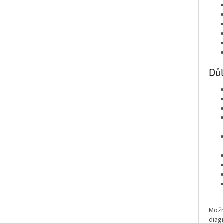
Důl
Možn
diag