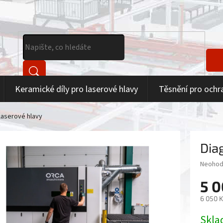
Keramické díly pro laserové hlavy
Těsnění pro ochr
laserové hlavy
Dia
Průměr
Neohod
hodnoc
5 0
produk
je
6 050 
0,0
z
Měrná
Skla
5
cena: