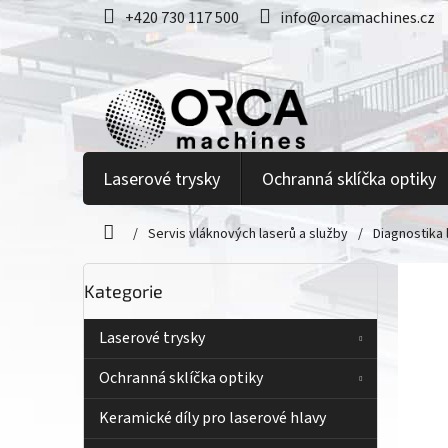
Přejít
+420 730 117 500
info@orcamachines.cz
na
obsah
Laserové trysky
Ochranná sklíčka optiky
/
Servis vláknových laserů a služby
/
Diagnostika 
Domů
P
Přeskočit
Kategorie
kategorie
o
s
t
Laserové trysky
r
Ochranná sklíčka optiky
a
n
Keramické díly pro laserové hlavy
n