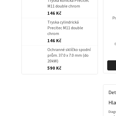
Tryska kónická Precitec
M11 double chrom
146 Kč
P
Tryska cylindrická
Precitec M11 double
chrom
146 Kč
Ochranné sklíčko spodní
prům. 37.0 x 7.0 mm (do
20kW)
590 Kč
Det
Hla
Diag