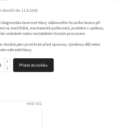
ek.
doručit do:
11.8.2026
í diagnostika laserové hlavy vláknového řezacího laseru při
ní na znečištění, mechanické poškození, problém s optikou,
ním snímáním nebo nestabilním řezným procesem.
je vhodná jako první krok před opravou, výměnou dílů nebo
ním náhradní hlavy.
Přidat do košíku
Kód:
OLL