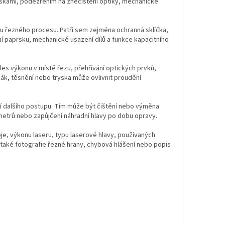
škami, podezřením na znečištění optiky, mechanické
ilitu řezného procesu. Patří sem zejména ochranná sklíčka,
ní paprsku, mechanické usazení dílů a funkce kapacitního
 výkonu v místě řezu, přehřívání optických prvků,
ák, těsnění nebo tryska může ovlivnit proudění
 dalšího postupu. Tím může být čištění nebo výměna
ametrů nebo zapůjčení náhradní hlavy po dobu opravy.
je, výkonu laseru, typu laserové hlavy, používaných
také fotografie řezné hrany, chybová hlášení nebo popis