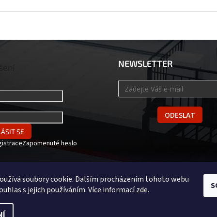
NEWSLETTER
šení
ODESLAT
ÁSIT SE
gistrace
Zapomenuté heslo
oužívá soubory cookie. Dalším procházením tohoto webu
S
ouhlas s jejich používáním. Více informací
zde
.
NÍ