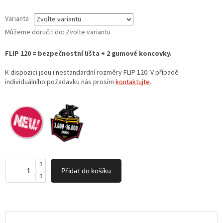
hvězdiček.
Varianta
Můžeme doručit do:
Zvolte variantu
FLIP 120 = bezpečnostní lišta + 2 gumové koncovky.
K dispozici jsou i nestandardní rozměry FLIP 120. V případě
individuálního požadavku nás prosím
kontaktujte
.
Přidat do košíku