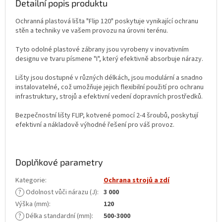
Detailní popis produktu
Ochranná plastová lišta "Flip 120" poskytuje vynikající ochranu
stěn a techniky ve vašem provozu na úrovni terénu.
Tyto odolné plastové zábrany jsou vyrobeny v inovativním
designu ve tvaru písmene "I", který efektivně absorbuje nárazy.
Lišty jsou dostupné v různých délkách, jsou modulární a snadno
instalovatelné, což umožňuje jejich flexibilní použití pro ochranu
infrastruktury, strojů a efektivní vedení dopravních prostředků.
Bezpečnostní lišty FLIP, kotvené pomocí 2-4 šroubů, poskytují
efektivní a nákladově výhodné řešení pro váš provoz.
Doplňkové parametry
Kategorie
:
Ochrana strojů a zdí
?
Odolnost vůči nárazu (J)
:
3 000
Výška (mm)
:
120
?
Délka standardní (mm)
:
500-3000