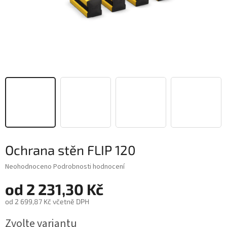
Ochrana stěn FLIP 120
Průměrné
Neohodnoceno
Podrobnosti hodnocení
hodnocení
od
2 231,30 Kč
produktu
je
od
2 699,87 Kč
včetně DPH
0,0
z
Měrná
Zvolte variantu
5
cena: