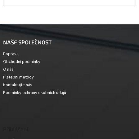
Z
á
p
NAŠE SPOLEČNOST
a
t
Doprava
í
Obchodní podmínky
O nás
Platební metody
Kontaktujte nás
Podmínky ochrany osobních údajů
Přihlášení