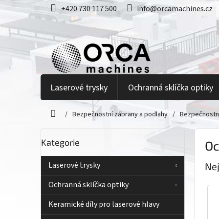
Přejít
+420 730 117 500
info@orcamachines.cz
na
obsah
Laserové trysky
Ochranná sklíčka optiky
/
Bezpečnostní zábrany a podlahy
/
Bezpečnostní
Domů
P
Přeskočit
Kategorie
kategorie
Oc
o
s
t
Laserové trysky
Ne
r
Ochranná sklíčka optiky
a
n
Keramické díly pro laserové hlavy
n