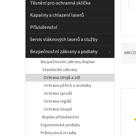
í
Těsnění pro ochranná sklíčka
p
a
Kapaliny a chlazení laserů
n
e
Příslušenství
l
Servis vláknových laserů a služby
Ř
Bezpečnostní zábrany a podlahy
a
ABECE
z
Bezpečnostní zábrany Boplan
e
Standardní zábrany
n
Ochrana strojů a zdí
í
p
Ochrana pěších a techniky
V
r
Ochrana vjezdů
ý
o
Ochrana regálů
p
d
i
Ochrana sloupů
u
s
Boplan příslušenství
k
p
Ergonomické podlahy
t
r
ů
Průmyslová zrcadla