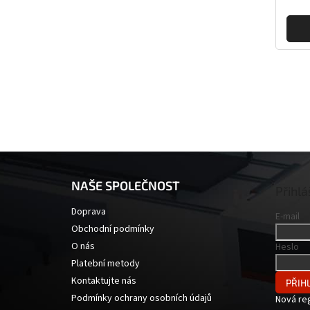
Z
á
NAŠE SPOLEČNOST
p
Přihlá
a
Doprava
E-mail
t
Obchodní podmínky
í
O nás
Heslo
Platební metody
Kontaktujte nás
PŘIHL
Podmínky ochrany osobních údajů
Nová re