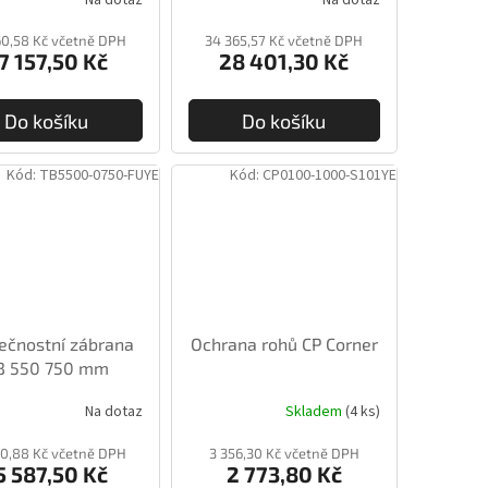
60,58 Kč včetně DPH
34 365,57 Kč včetně DPH
7 157,50 Kč
28 401,30 Kč
Do košíku
Do košíku
Kód:
TB5500-0750-FUYE
Kód:
CP0100-1000-S101YE
ečnostní zábrana
Ochrana rohů CP Corner
B 550 750 mm
Na dotaz
Skladem
(4 ks)
60,88 Kč včetně DPH
3 356,30 Kč včetně DPH
5 587,50 Kč
2 773,80 Kč