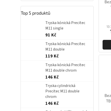
o
Bez
d
u
Top 5 produktů
k
t
Tryska kónická Precitec
13
ů
M11 single
91 Kč
Tryska kónická Precitec
M11 double
119 Kč
Tryska kónická Precitec
M11 double chrom
146 Kč
Tryska cylindrická
Precitec M11 double
Bez
chrom
TB
146 Kč