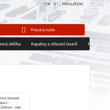
CZK
PŘIHLÁŠENÍ
Prázdný košík
NÁKUPNÍ
KOŠÍK
anná sklíčka
Kapaliny a chlazení laserů
Příslušenstv
anný sloupek
pact -
200mm - bílé