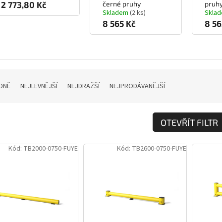
2 773,80 Kč
černé pruhy
pruh
Skladem
(2 ks)
Skla
8 565 Kč
8 56
DNĚ
NEJLEVNĚJŠÍ
NEJDRAŽŠÍ
NEJPRODÁVANĚJŠÍ
OTEVŘÍT FILTR
Kód:
TB2000-0750-FUYE
Kód:
TB2600-0750-FUYE