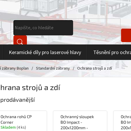
Keramické díly pro laserové hlavy
Těsnění pro ochr
 zábrany Boplan
/
Standardní zábrany
/
Ochrana strojů a zdí
hrana strojů a zdí
jprodávanější
Ochrana rohů CP
Ochranný sloupek
Ochr
Corner
BO Impact -
BO Im
Skladem
(4 ks)
200x1200mm -
200x1