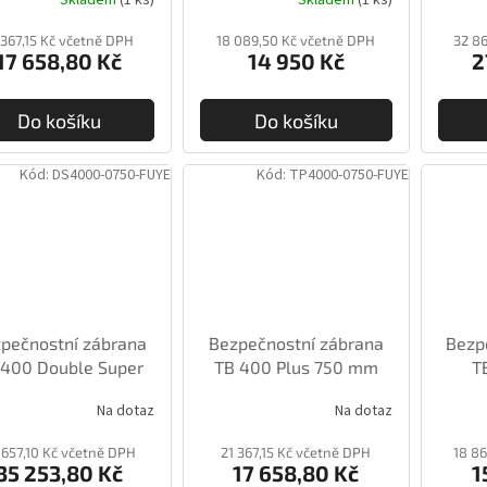
 367,15 Kč včetně DPH
18 089,50 Kč včetně DPH
32 8
17 658,80 Kč
14 950 Kč
2
Do košíku
Do košíku
Kód:
DS4000-0750-FUYE
Kód:
TP4000-0750-FUYE
pečnostní zábrana
Bezpečnostní zábrana
Bezp
 400 Double Super
TB 400 Plus 750 mm
T
750 mm
Na dotaz
Na dotaz
 657,10 Kč včetně DPH
21 367,15 Kč včetně DPH
18 8
35 253,80 Kč
17 658,80 Kč
1