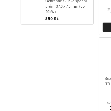
Ochranné sklíčko spodní
prům. 37.0 x 7.0 mm (do
21
20kW)
590 Kč
Bez
TB
42