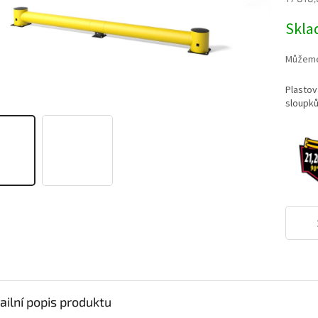
0,0
z
Měrná
Skl
5
cena:
hvězdič
Můžeme 
Plastov
sloupků
ailní popis produktu