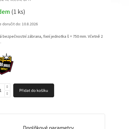
adem
(1 ks)
ek.
doručit do:
10.8.2026
á bezpečnostní zábrana, fixní jednotka š = 750 mm. Včetně 2
.
Přidat do košíku
Doplňkové parametry