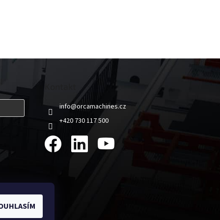
Kontakt
info
@
orcamachines.cz
+420 730 117 500
OUHLASÍM