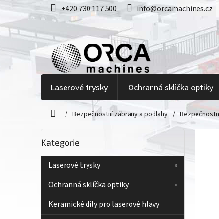
Přejít
+420 730 117 500
info@orcamachines.cz
na
obsah
Laserové trysky
Ochranná sklíčka optiky
/
Bezpečnostní zábrany a podlahy
/
Bezpečnostní
Domů
P
Přeskočit
Kategorie
kategorie
o
s
t
Laserové trysky
r
Ochranná sklíčka optiky
a
n
Keramické díly pro laserové hlavy
n