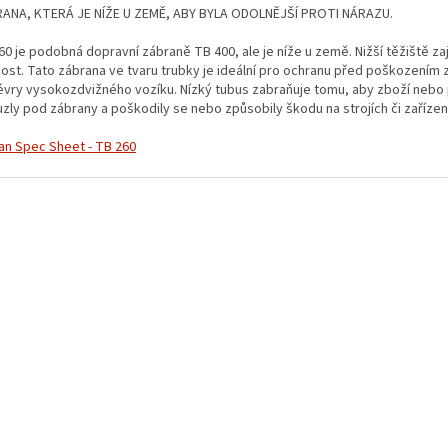
ANA, KTERÁ JE NÍŽE U ZEMĚ, ABY BYLA ODOLNĚJŠÍ PROTI NÁRAZU.
60 je podobná dopravní zábraně TB 400, ale je níže u země. Nižší těžiště zaj
ost. Tato zábrana ve tvaru trubky je ideální pro ochranu před poškození
vry vysokozdvižného vozíku. Nízký tubus zabraňuje tomu, aby zboží nebo 
uzly pod zábrany a poškodily se nebo způsobily škodu na strojích či zařízen
an Spec Sheet - TB 260