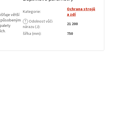
Ochrana strojů
Kategorie
:
a zdí
išťuje větší
m způsobeným
?
Odolnost vůči
21 200
palety
nárazu (J)
:
ích.
šířka (mm)
:
750