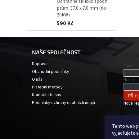
Ochranné sklíčko spodní
prům. 37.0 x 7.0 mm (do
20kW)
590 Kč
Z
á
NAŠE SPOLEČNOST
p
Přihlá
a
Doprava
E-mail
t
Obchodní podmínky
í
O nás
Heslo
Platební metody
Kontaktujte nás
PŘIHL
Podmínky ochrany osobních údajů
Nová re
Tento web p
vyjadřujete s