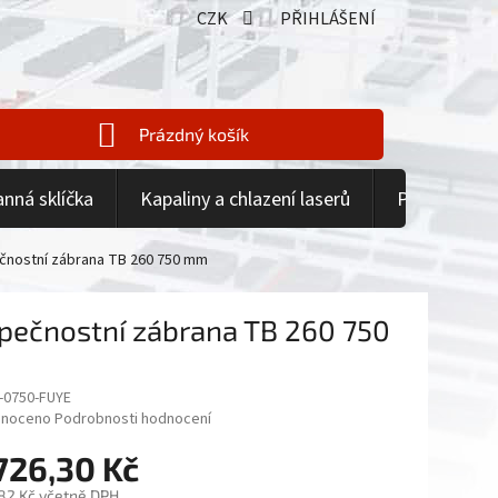
CZK
PŘIHLÁŠENÍ
Prázdný košík
NÁKUPNÍ
KOŠÍK
anná sklíčka
Kapaliny a chlazení laserů
Příslušenstv
čnostní zábrana TB 260 750 mm
pečnostní zábrana TB 260 750
-0750-FUYE
né
noceno
Podrobnosti hodnocení
ení
726,30 Kč
tu
,82 Kč včetně DPH