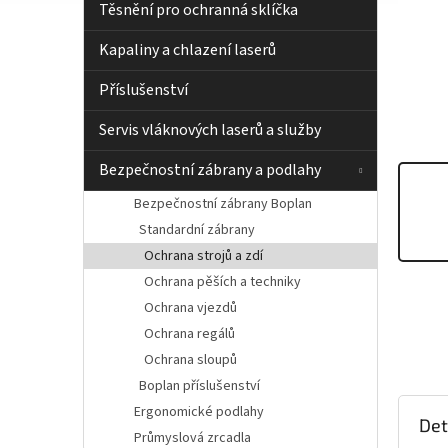
í
Těsnění pro ochranná sklíčka
p
a
Kapaliny a chlazení laserů
n
e
Příslušenství
l
Servis vláknových laserů a služby
Bezpečnostní zábrany a podlahy
Bezpečnostní zábrany Boplan
Standardní zábrany
Ochrana strojů a zdí
Ochrana pěších a techniky
Ochrana vjezdů
Ochrana regálů
Ochrana sloupů
Boplan příslušenství
Ergonomické podlahy
Det
Průmyslová zrcadla