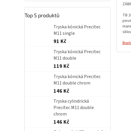
ZÁBR
Top 5 produktů
TB 2
pevn
mané
Tryska kónická Precitec
sklo
M11 single
91 Kč
Bopl
Tryska kónická Precitec
M11 double
119 Kč
Tryska kónická Precitec
M11 double chrom
146 Kč
Tryska cylindrická
Precitec M11 double
chrom
146 Kč