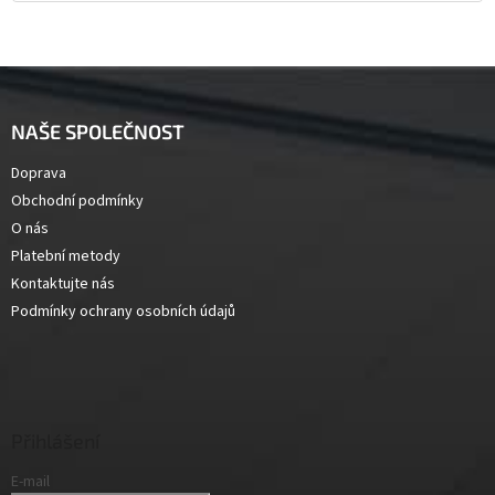
Z
á
p
NAŠE SPOLEČNOST
a
t
Doprava
í
Obchodní podmínky
O nás
Platební metody
Kontaktujte nás
Podmínky ochrany osobních údajů
Přihlášení
E-mail