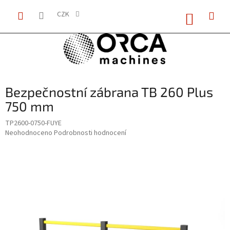
Přejít
NÁKUP
na
CZK
KOŠÍK
obsah
Bezpečnostní zábrana TB 260 Plus
750 mm
TP2600-0750-FUYE
Průměrné
Neohodnoceno
Podrobnosti hodnocení
hodnocení
produktu
je
0,0
z
5
hvězdiček.