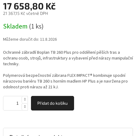
17 658,80 Kč
produktu
je
21 367,15 Kč včetně DPH
0,0
z
Měrná
Skladem
(1 ks)
5
cena:
hvězdiček.
Můžeme doručit do:
11.8.2026
Ochranné zábradlí Boplan TB 260 Plus pro oddělení pěších tras a
ochranu osob, strojů, infrastruktury a vybavení před nárazy manipulační
techniky.
Polymerová bezpečnostní zábrana FLEX IMPACT® kombinuje spodní
nárazovou bariéru TB 260 s horním madlem HP Plus a je navržena pro
odolnost proti nárazu až 21 kJ.
Přidat do košíku