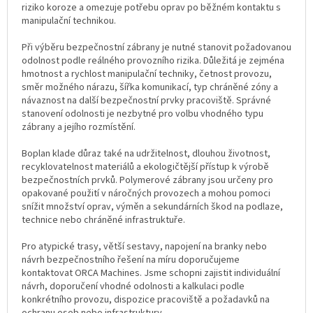
riziko koroze a omezuje potřebu oprav po běžném kontaktu s
manipulační technikou.
Při výběru bezpečnostní zábrany je nutné stanovit požadovanou
odolnost podle reálného provozního rizika. Důležitá je zejména
hmotnost a rychlost manipulační techniky, četnost provozu,
směr možného nárazu, šířka komunikací, typ chráněné zóny a
návaznost na další bezpečnostní prvky pracoviště. Správné
stanovení odolnosti je nezbytné pro volbu vhodného typu
zábrany a jejího rozmístění.
Boplan klade důraz také na udržitelnost, dlouhou životnost,
recyklovatelnost materiálů a ekologičtější přístup k výrobě
bezpečnostních prvků. Polymerové zábrany jsou určeny pro
opakované použití v náročných provozech a mohou pomoci
snížit množství oprav, výměn a sekundárních škod na podlaze,
technice nebo chráněné infrastruktuře.
Pro atypické trasy, větší sestavy, napojení na branky nebo
návrh bezpečnostního řešení na míru doporučujeme
kontaktovat ORCA Machines. Jsme schopni zajistit individuální
návrh, doporučení vhodné odolnosti a kalkulaci podle
konkrétního provozu, dispozice pracoviště a požadavků na
ochranu osob nebo infrastruktury.