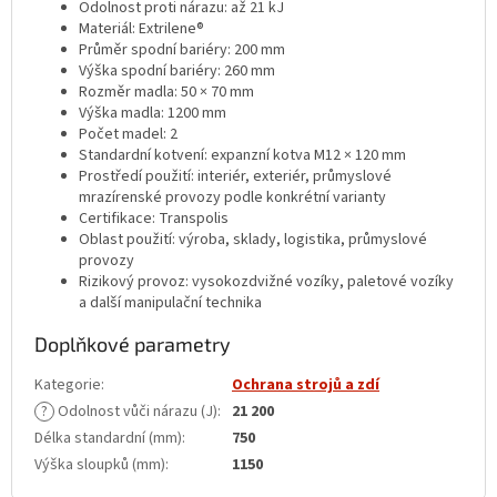
Odolnost proti nárazu: až 21 kJ
Materiál: Extrilene®
Průměr spodní bariéry: 200 mm
Výška spodní bariéry: 260 mm
Rozměr madla: 50 × 70 mm
Výška madla: 1200 mm
Počet madel: 2
Standardní kotvení: expanzní kotva M12 × 120 mm
Prostředí použití: interiér, exteriér, průmyslové
mrazírenské provozy podle konkrétní varianty
Certifikace: Transpolis
Oblast použití: výroba, sklady, logistika, průmyslové
provozy
Rizikový provoz: vysokozdvižné vozíky, paletové vozíky
a další manipulační technika
Doplňkové parametry
Kategorie
:
Ochrana strojů a zdí
?
Odolnost vůči nárazu (J)
:
21 200
Délka standardní (mm)
:
750
Výška sloupků (mm)
:
1150