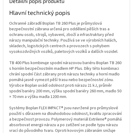
Detailní popis produktu
Hlavní technický popis
Ochranné zábradlí Boplan TB 260 Plus je průmyslová
bezpečnostní zábrana určená pro oddělení pěších tras a
ochranu osob, strojů, vybavení, zboží a infrastruktury před
nárazy manipulační techniky. Používá se ve výrobních halách,
skladech, logistických centrech a provozech s pohybem
vysokozdvižných vozíků, paletových vozíků a dalších vozidel.
TB 400 Plus kombinuje spodní nárazovou bariéru Boplan TB 260
s horním bezpečnostním madlem HP Plus. Díky této kombinaci
chrání spodní část zábrany proti nárazu techniky a horní madlo
pomáhá jasně vymezit pěší trasu nebo bezpečnostní zónu.
Výrobce Boplan uvádí odolnost proti nárazu 21 kJ, průměr
spodní bariéry 200 mm, výšku spodní bariéry 260 mm, madlo 50
× 70 mm a výšku madla 1200 mm.
Systémy Boplan FLEX IMPACT® jsou navržené pro průmyslové
použití s důrazem na dlouhodobou odolnost, kvalitu zpracování
a bezpečnost provozu. Polymerový materiál Extrilene® pomáhá
absorbovat energii nárazu a po zatížení se podle typu nárazu
vrací do původního tvaru. Oproti kovovým zábranám snižuje